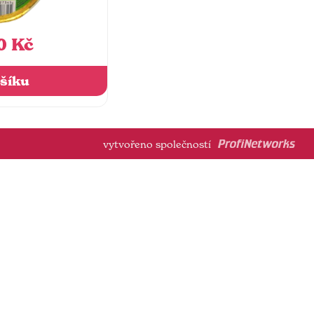
0 Kč
šíku
vytvořeno společností