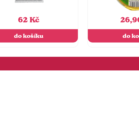
62 Kč
26,9
do košíku
do ko