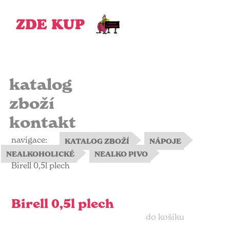
katalog
zboží
kontakt
navigace:
KATALOG ZBOŽÍ
NÁPOJE
NEALKOHOLICKÉ
NEALKO PIVO
Birell 0,5l plech
Birell 0,5l plech
do košíku